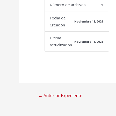
Número de archivos
1
Fecha de
Noviembre 18, 2024
Creación
Última
Noviembre 18, 2024
actualización
Navegación
←
Anterior Expediente
de
entradas