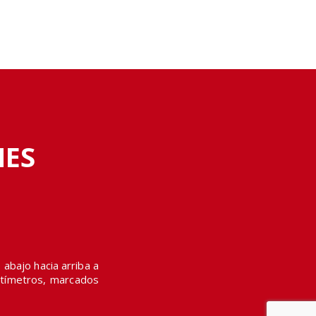
para la temporada estival
Enero 28, 2026
A través de su plataforma digital, el sello
editorial invita a descubrir obras de Premios
Nacionales y libros que rescatan el patrimonio
artístico de manera libre y gratuita durante
este…
MES