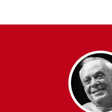
trombosis
Julio 1, 2026
La publicación reúne conocimiento actualizado
de especialistas nacionales e internacionales y
está dirigida a estudiantes, docentes y
profesionales de distintas áreas de la salud.
La Editorial Universidad de Talca presentó…