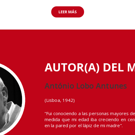
Donoso
Abril 13, 2026
La destacada literata viajó a Chile para recibir
la distinción que entrega la Universidad de
Talca. En la instancia obtuvo una medalla y US$
50.000, monto otorgado por el Banco
Santander,…
LEER MÁS
AUTOR(A) DEL 