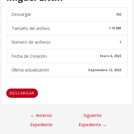
Descargar
102
Tamaño del archivo
1.15 MB
Número de archivos
1
Fecha de Creación
Enero 6, 2022
Última actualización
Septiembre 12, 2022
DESCARGAR
Navegación
←
Anterior
Siguiente
de
Expediente
Expediente
→
entradas