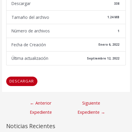
Descargar
338
Tamaño del archivo
1.24 MB
Número de archivos
1
Fecha de Creación
Enero 6, 2022
Última actualización
Septiembre 12, 2022
DESCARGAR
Navegación
←
Anterior
Siguiente
de
Expediente
Expediente
→
entradas
Noticias Recientes