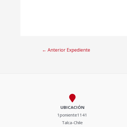
Navegación
←
Anterior Expediente
de
entradas
UBICACIÓN
1poniente1141
Talca-Chile