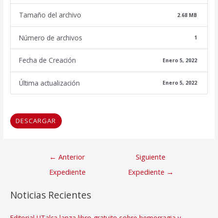
Tamaño del archivo
2.68 MB
Número de archivos
1
Fecha de Creación
Enero 5, 2022
Última actualización
Enero 5, 2022
DESCARGAR
Navegación
←
Anterior
Siguiente
de
Expediente
Expediente
→
entradas
Noticias Recientes
Editorial UTalca lanza libro gratuito sobre hemorragia y