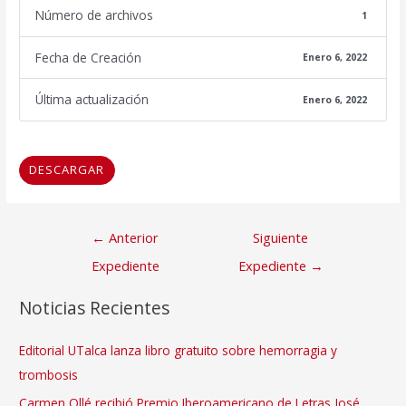
Número de archivos
1
Fecha de Creación
Enero 6, 2022
Última actualización
Enero 6, 2022
DESCARGAR
Navegación
←
Anterior
Siguiente
de
Expediente
Expediente
→
entradas
Noticias Recientes
Editorial UTalca lanza libro gratuito sobre hemorragia y
trombosis
Carmen Ollé recibió Premio Iberoamericano de Letras José