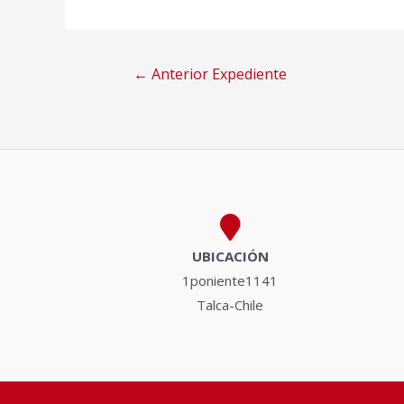
Navegación
←
Anterior Expediente
de
entradas
UBICACIÓN
1poniente1141
Talca-Chile