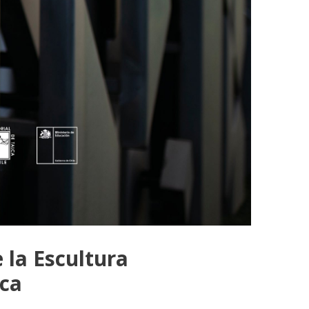
 la Escultura
lca