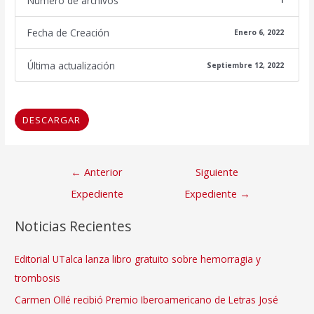
Número de archivos
1
Fecha de Creación
Enero 6, 2022
Última actualización
Septiembre 12, 2022
DESCARGAR
Navegación
←
Anterior
Siguiente
de
Expediente
Expediente
→
entradas
Noticias Recientes
Editorial UTalca lanza libro gratuito sobre hemorragia y
trombosis
Carmen Ollé recibió Premio Iberoamericano de Letras José