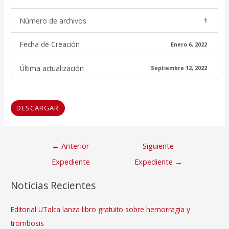
Número de archivos
1
Fecha de Creación
Enero 6, 2022
Última actualización
Septiembre 12, 2022
DESCARGAR
Navegación
←
Anterior
Siguiente
de
Expediente
Expediente
→
entradas
Noticias Recientes
Editorial UTalca lanza libro gratuito sobre hemorragia y
trombosis