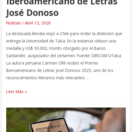
Iberoamericano de Letras
José Donoso
Noticias
/
Abril 13, 2026
La destacada literata viajó a Chile para recibir la distinción que
entrega la Universidad de Talca. En la instancia obtuvo una
medalla y US$ 50.000, monto otorgado por el Banco
Santander, auspiciador del certamen. Fuente: DIRCOM UTalca
La autora peruana Carmen Ollé recibió el Premio
Iberoamericano de Letras José Donoso 2025, uno de los
reconocimientos literarios más relevantes …
Carmen
Leer Más »
Ollé
recibió
Premio
Iberoamericano
de