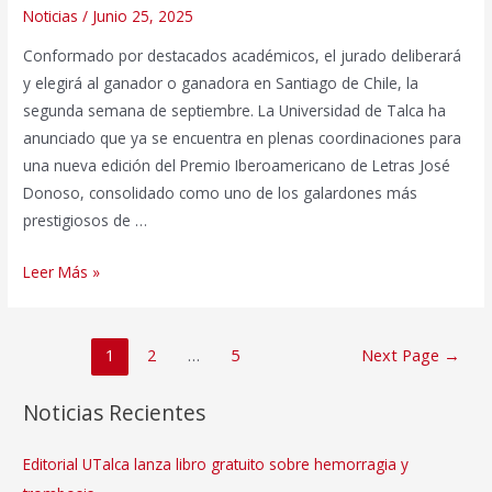
Noticias
/
Junio 25, 2025
Conformado por destacados académicos, el jurado deliberará
y elegirá al ganador o ganadora en Santiago de Chile, la
segunda semana de septiembre. La Universidad de Talca ha
anunciado que ya se encuentra en plenas coordinaciones para
una nueva edición del Premio Iberoamericano de Letras José
Donoso, consolidado como uno de los galardones más
prestigiosos de …
UTalca
Leer Más »
anuncia
jurado
Paginación
internacional
1
2
…
5
Next Page
→
de
que
entradas
otorgará
Noticias Recientes
el
Premio
Editorial UTalca lanza libro gratuito sobre hemorragia y
José