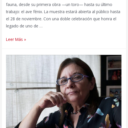
fauna, desde su primera obra —un toro— hasta su último
trabajo: el ave fénix. La muestra estará abierta al público hasta
el 28 de noviembre. Con una doble celebración que honra el
legado de uno de …
UTalca
Leer Más »
presenta
libro
Sergio
Castillo.
Animales
e
inaugura
exposición
homónima
en
Santiago
por