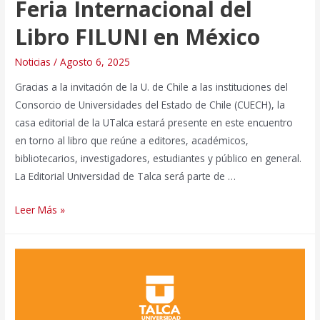
Feria Internacional del
Libro FILUNI en México
Noticias
/
Agosto 6, 2025
Gracias a la invitación de la U. de Chile a las instituciones del
Consorcio de Universidades del Estado de Chile (CUECH), la
casa editorial de la UTalca estará presente en este encuentro
en torno al libro que reúne a editores, académicos,
bibliotecarios, investigadores, estudiantes y público en general.
La Editorial Universidad de Talca será parte de …
Editorial
Leer Más »
UTalca
se
une
a
delegación
chilena