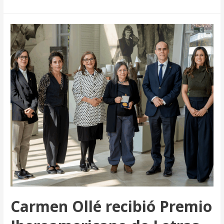
UTalca
lanza
libro
gratuito
sobre
hemorragia
y
trombosis
Carmen Ollé recibió Premio