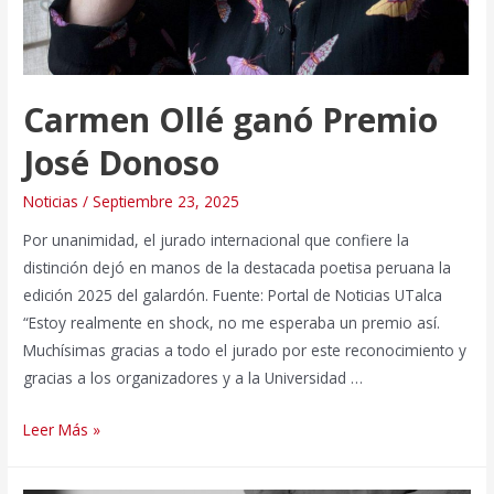
el
centenario
del
escultor
Carmen Ollé ganó Premio
José Donoso
Noticias
/
Septiembre 23, 2025
Por unanimidad, el jurado internacional que confiere la
distinción dejó en manos de la destacada poetisa peruana la
edición 2025 del galardón. Fuente: Portal de Noticias UTalca
“Estoy realmente en shock, no me esperaba un premio así.
Muchísimas gracias a todo el jurado por este reconocimiento y
gracias a los organizadores y a la Universidad …
Carmen
Leer Más »
Ollé
ganó