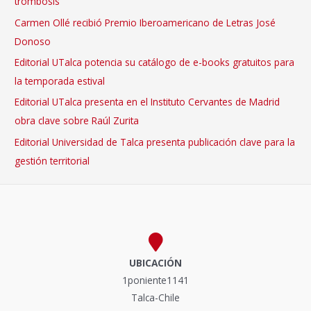
trombosis
Donoso
Carmen Ollé recibió Premio Iberoamericano de Letras José
2025
Donoso
Editorial UTalca potencia su catálogo de e-books gratuitos para
la temporada estival
Editorial UTalca presenta en el Instituto Cervantes de Madrid
obra clave sobre Raúl Zurita
Editorial Universidad de Talca presenta publicación clave para la
gestión territorial
UBICACIÓN
1poniente1141
Talca-Chile