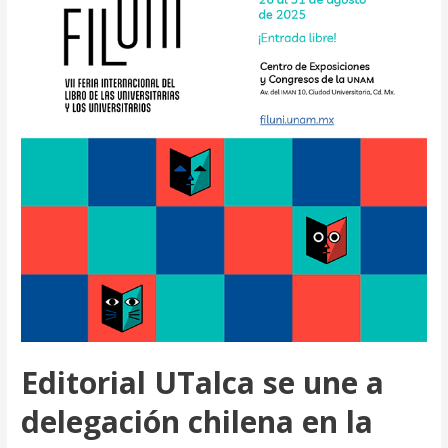
Ciudad:
un
testimonio
de
la
fuerza
del
patrimonio
y
la
memoria
de
Talca
Editorial UTalca se une a
delegación chilena en la