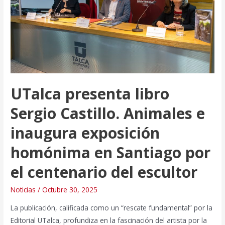
la
gestión
territorial
UTalca presenta libro
Sergio Castillo. Animales e
inaugura exposición
homónima en Santiago por
el centenario del escultor
Noticias
/
Octubre 30, 2025
La publicación, calificada como un “rescate fundamental” por la
Editorial UTalca, profundiza en la fascinación del artista por la