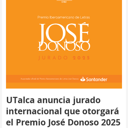
en
la
Feria
Internacional
del
Libro
FILUNI
en
México
UTalca anuncia jurado
internacional que otorgará
el Premio José Donoso 2025