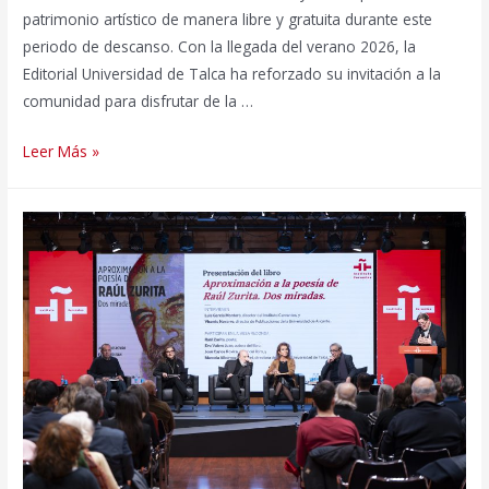
patrimonio artístico de manera libre y gratuita durante este
periodo de descanso. Con la llegada del verano 2026, la
Editorial Universidad de Talca ha reforzado su invitación a la
comunidad para disfrutar de la …
Editorial
Leer Más »
UTalca
potencia
su
catálogo
de
e-
books
gratuitos
para
la
temporada
estival