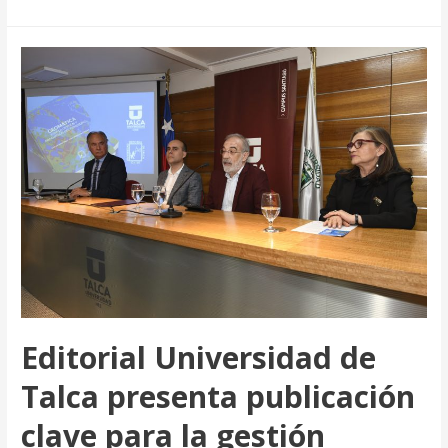
UTalca
presenta
en
el
Instituto
Cervantes
de
Madrid
obra
clave
sobre
Raúl
Zurita
Editorial Universidad de
Talca presenta publicación
clave para la gestión